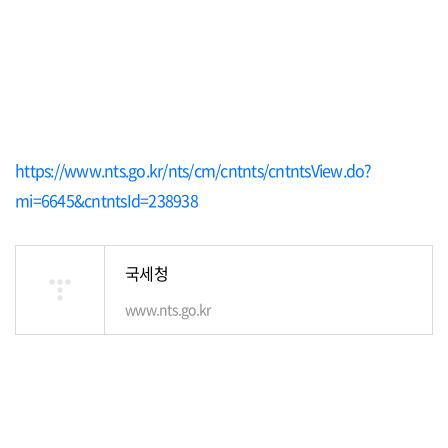
https://www.nts.go.kr/nts/cm/cntnts/cntntsView.do?
mi=6645&cntntsId=238938
국세청
www.nts.go.kr