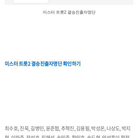
미스터 트롯2 결승진출자명단
미스터 트롯2 결승진출자명단 확인하기
최수호, 진욱, 길병민, 윤준협, 추혁진, 김용필, 박성온, 나상도, 박지
현, 이하준, 장성호, 진해성, 송민준, 황민호, 송도현, 안성훈이 확정