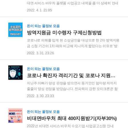
두통이 있었고, 저는 심한 무기력증을 경험하였습니다. 이 무기
대면 서비스 바우처 플랫폼 사업공고 내역을 좀 더 상세히 안내
력증은 누워서 움직이는 것조차 힘들었고, 식욕도 없었으며, 휴
해 드립니다. 2022년 비대면 서비스 바우처 수요기업 모집공고
2022. 4. 1. 21:05
대폰을 들어 올리는 행동조차 하기가 싫고 모든 게 귀찮을 정도
□ 사업목적 : 화상회의, 재택근무 등 서비스 지원을 통한 중소·벤
였습니다. 여러분도 혹시 이런 무기력증이 찾아..
처기업의 디지털화 촉진 및 비대면 서비스 분야 육성을 목적으
로 수요기업을 모집합니다. □ 모집대상 : 중소기업 (중소기업 기
돈이 되는 꿀정보 모음
본법 제2조에 따른 중소기업) - '20년, '21년 비대면 서비스 바우
방역지원금 미수령자 구제신청방법
처 사업에 선정되어 바우처를 일부라도 지원받은 수요기업은
코로나로 피해를 입게 된 소상공인을 대상으로 한 2차 방역지원
2022년도에 재신청이 불가합니다. - 단, 장애인·여성기업은 최
금 신청 기간이 1차 때와 비교해 지나치게 짧았다는 이유로 '방
대 2회까지 신청(지원)이 가능합니다. * 1회 차 지원받은 연도의
역지원금 2차 한 달도 안 주고 마감하였습니다.'라는 국민청원
2022. 3. 31. 23:26
사업신청일과 2022년 사업신청 마감일('22.4.14) 모두 장애인,
이 올라왔습니다. 이뿐만이 아니라 국민청원 게시판에는 2차 방
여성기..
역지원금에 대한 불만으로 토론방과 진행 중인 청원이 여러 건
있습니다. 방역지원금 2차 300만 원 준다더니 접수 마감 피해
돈이 되는 꿀정보 모음
구제를 기다리고 있던 소상공인들은 신청 사이트에 마감 날짜
코로나 확진자 격리기간 및 코로나 지원금 신청하기
가 없이 시작만 표기되어 있어 혼란을 야기했다고 지적하고 있
지난주 아빠가 양성 판정을 받으면서 동거인인 엄마랑 저까지
습니다. 이들은 추가 기간을 주거나 구제를 고려해달라고 요청
줄줄이 양성 판정을 받았습니다. 전파력이 강한 오미크론은 함
하고 있으나, 신청 초기 접속 폭주로 인해 일부 소상공인들은 접
께 사는 가족 중 한 명이 확진일 경우 속수무책으로 모두 확진이
2022. 3. 30. 23:33
수조차 하지 못한 경우가 많다고 합니다. 실제로 100만 원씩 지
될 수밖에 없습니다. 코로나 확진자 재택치료 방침 오미크론 변
급된 1차 방역지원금은 신청 기간이 지난..
이는 델타 변이보다 중증도가 낮아 무증상, 경증 확진자는 해열
제나 감기약 복용 등 대중 치료를 통해 회복이 가능하다고 합니
돈이 되는 꿀정보 모음
다. ✓ 휴식과 안정을 취하면서, 수분을 충분히 섭취하세요. ✓ 증
비대면바우처 최대 400지원받기(자부30%)
상이 있을 때는 진통해열제, 종합감기약 등을 복용하세요. - 인
2022년 비대면 서비스 바우처 수요기업 사업공고신청 안내