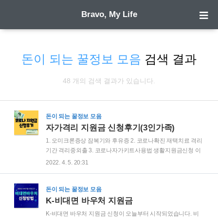
Bravo, My Life
돈이 되는 꿀정보 모음
검색 결과
48 개의 검색 결과가 있습니다.
돈이 되는 꿀정보 모음
자가격리 지원금 신청후기(3인가족)
1. 오미크론증상 잠복기와 후유증 2. 코로나확진 재택치료 격리
기간 격리중외출 3. 코로나자가키트사용법 생활지원금신청 이
전 포스팅과 연결해서 어제 자가격리 지원금 신청 후기를 작성
2022. 4. 5. 20:31
해 보려고 합니다. 저희는 가족 확진으로 부모님과 저까지 동거
가족 3인이 확진되었습니다. 각각 하루 이틀 사이로 보건소에서
PCR 검사를 받았고, 7일간의 코로나 재택치료 격리기간을 끝
돈이 되는 꿀정보 모음
냈습니다. 오미크론 증상으로 일반적으로 알려진 바와 같이 저
K-비대면 바우처 지원금
희 가족은 모두 인후통(목 따가움)을 시작으로 기침이나 가래,
K-비대면 바우처 지원금 신청이 오늘부터 시작되었습니다. 비