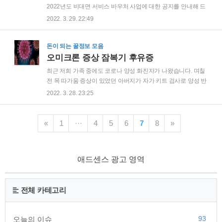
후통 등의 경증인 경우 해열제나 감기약 등 대증치료를 통해 대
2022년도 비대면 서비스 바우처 사업에 대한 공지를 안내해 드
체로 호전된다고는 하나, 저희 가족이 겪은 인후통은 정말 칼날
립니다. 올해 K비대면 바우처 사업의 가장 큰 변화는 '지원분
2022. 3. 29. 22:49
로 목 안을 베는 듯한 따가움이 엄청난 고통이었습니다. 오미크
야'와 '지원규모'입니다. '비대면 서비스 바우처 사업(K-비대면
론의 가장 큰 특징인 목 따가움 증상..
바우처)'은 화상회의, 재택근무(협업 Tool)등 서비스 지원을 통
한 중소, 벤처기업의 디지털화 촉진 및 비대면 서비스 분야 육성
돈이 되는 꿀정보 모음
을 목적으로 한 사업입니다. 중소벤처기업부에서 2021년을 시
오미크론 증상 잠복기 후유증
작으로 '비대면 서비스 바우처' 사업을 실시하고 있습니다. 신청
최근 저희 가족 중에도 코로나 양성 화진자가 나왔습니다. 며칠
대상 중소기업기본법 제2조에 따른 중소기업 신청기간
전 목 따가움 증상이 있었던 아버지가 자가 키트 검사로 양성 반
22.04.01.(금요일) 09:00 ~ 04.14.(목요일) 16:00 신청방법 k-비
응이 나왔습니다. 이후 아버지는 보건소에서 진행한 PCR 검사
2022. 3. 28. 23:25
대면 바우처 플랫폼에서 온라인 신청 가능 ▣ 신청제외대상 금
를 통해서 코로나 양성 판정을 받게 되었습니다. 오미크론 증상
융기관 등으로..
에 대한 후기 코로나 증상을 살펴보면 델타, 오미크론, 스텔스
오미크론이 조금씩 다른 양상을 보이지만 공통된 점도 많습니
«
1
···
4
5
6
7
8
»
다. 현재 유행하고 있는 오미크론 변이는 델타 변이보다 중증도
가 낮아 무증상 환자도 많다고 합니다. 이런 무증상이나 경증 확
진자는 해열제나 감기약을 복용하면서 쉬어주면 회복이 가능합
애드센스 광고 영역
니다. 오미크론 증상은 인후통(코로나 목아픔), 발열, 두통, 기침,
가래, 콧물, 무기력, 근육통, 몸살, 코막힘 등의 증상을 보이며 경
우에 따라서는 호흡곤란이나 ..
전체 카테고리
93
오늘의 이슈