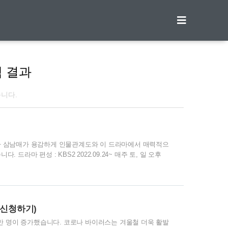
티스토리툴바
 결과
습니다.
마 삼남매가 용감하게 인물관계도와 이 드라마에서 매력적으
라마 편성 : KBS2 2022.09.24~ 매주 토, 일 오후
하나, 임주환, 김소은, 이유진, 이태성, 김승수, 송승환, 이경진,
 한 줄 소개 : K-장녀로 가족을 위해 양보하고 성숙해야 했던
K-장남 상준과 만나 두 사람이 행복을 찾아 나선 한국형 가
? 총 50부작 벌처 27회까지 방영되며 총 50부작의 드라마가
신청하기)
1만 명이 증가했습니다. 코로나 바이러스는 겨울철 더욱 활발