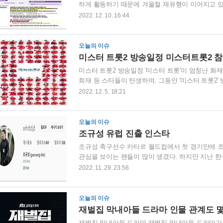
하게 활동하기 때문에 겨울철 재유행이 이어지고 있
거인들은 어떻게 행동해야 하는지 코로나 확진자 
2022. 12. 10. 16:44
나 확진자 동거인 격리기간 가족 코로나 확진 시 코
니다. 코로나 확진자 동거인 격리기간과 행동요령에 
사를 받아야 합니다. 동거인은 재택 치료자의 검사일(
오늘의 이슈
사 후 음성으로 확인될 때까지 자택에서 대기해야 합
미스터 트롯2 방송일정 미스터트롯2 
미스터 트롯2 방송일정 '미스터 트롯'이 엄청난 화재를
희재 등 스타들이 탄생하며, 그동안 '미스터 트롯2'
롯 오디션 '미스터 트롯2' 방송일정이 공개되었다. 미
2022. 12. 5. 18:21
전설의 시작이라는 메인 카피가 담긴 공식 포스터와
자들은 무대 위해 한쪽 팔을 위로 치켜든 채 붉은색 
가자들의 티저가 공개되며, 전국 방방곡곡에서 10
오늘의 이슈
는 후문이 있다. 미스터트롯2 참가자 ..
조규성 유럽 진출 인스타
조규성 축구선수 카타르 월드컵에서 첫 경기만에 조
관심을 보이는 팬들이 많이 생겼다. 하지만 지난 
평가를 받으며, 실력으로 그의 인기를 더욱 다졌다.
2022. 11. 29. 23:56
드컵 한 경기 두 골을 기록한 것이다. 조규성 축구선수 프로필 
팀 : 전북 현대 모터스 (FW 스트라이커, 10) 데뷔 : 
: 2022년 제22회 카타르 월드컵 국가대표 축구
오늘의 이슈
성 유럽 ..
재벌집 막내아들 드라마 인물 관계도 
재벌집 막내아들 드라마 재벌집 막내아들 드라마가 지