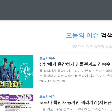
오늘의 이슈
검색
93 개의 검색 결과가 있
오늘의 이슈
삼남매가 용감하게 인물관계도 김승수
▣ 삼남매가 용감하게 드라마 기본정보 주말 드라
로 등장하고 있는 김승수 배우님에 대해 알아보겠습니다. 드
08:00 연출 : 박만영 극본 : 김인영 출연배우 : 이
2022. 12. 24. 22:39
장미희 등 삼남매가 용감하게 몇부작 : 50부작 예정
큰딸 태주가 연예계 톱스타로 가족을 부양해야 했던 
족의 '사랑과 전쟁'이야기. 삼남매가 용감하게 몇부작
오늘의 이슈
절반을 지나고 있습니..
코로나 확진자 동거인 격리기간(지원금
오늘 기준 1주일 전보다 코로나19 신규 확진자가 