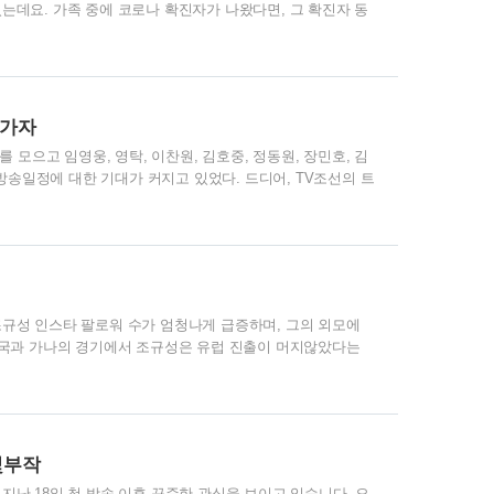
는데요. 가족 중에 코로나 확진자가 나왔다면, 그 확진자 동
동거인 격리기간과 행동요령에 대해 알려드리겠습니다. 코로
로나19 확진을 받은 환자 및 동거인을 위한 안내문을 받게 됩
대한 안내문인데요. 우선 코로나 확진자 동거인은 PCR 검
검체 채취일)로부터 3일 이내 PCR 검사를 받아야 하며, 검
니다. 증상이..
참가자
 모으고 임영웅, 영탁, 이찬원, 김호중, 정동원, 장민호, 김
 방송일정에 대한 기대가 커지고 있었다. 드디어, TV조선의 트
스터트롯2 첫 방송 12월 22일 목요일 밤 10시 확정 새로운
 함께 대망의 첫 방송일정이 공개되었다. 미스터트롯2 참가
단체복을 맞춰 입고 있다. 이 포스터와 함께 미스터트롯 2 참
50명의 남성 트롯 도전자들이 몰려 역대급 인산인해를 이뤘다
규성 인스타 팔로워 수가 엄청나게 급증하며, 그의 외모에
한국과 가나의 경기에서 조규성은 유럽 진출이 머지않았다는
 한 경기에서 2골을 연달아 성공시키며, 우리나라 최초로 월
출생 : 1998. 1. 25. 키 : 188cm 몸무게 : 82kg 소속
2019년 FC 안양에 입단 수상 : 2022 하나원큐 FA컵 MVP 경력
선수 조규성 인스타 팔로워하기 조규성 인스타그램 바로가기 조규
몇부작
난 18일 첫 방송 이후 꾸준한 관심을 보이고 있습니다. 오