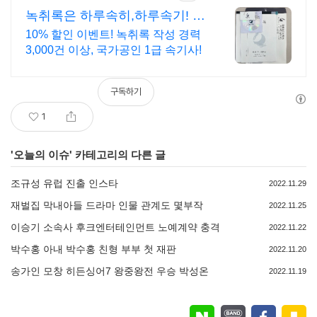
녹취록은 하루속히,하루속기! 저
렴한 비용,빠른등기 무료!
10% 할인 이벤트! 녹취록 작성 경력
3,000건 이상, 국가공인 1급 속기사!
구독하기
1
'
오늘의 이슈
' 카테고리의 다른 글
조규성 유럽 진출 인스타
2022.11.29
재벌집 막내아들 드라마 인물 관계도 몇부작
2022.11.25
이승기 소속사 후크엔터테인먼트 노예계약 충격
2022.11.22
박수홍 아내 박수홍 친형 부부 첫 재판
2022.11.20
송가인 모창 히든싱어7 왕중왕전 우승 박성온
2022.11.19