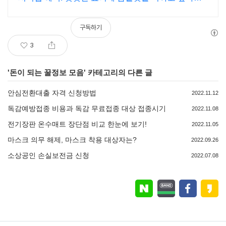
쿠팡에서 소스를 만나보세요.
구독하기
3
'
돈이 되는 꿀정보 모음
' 카테고리의 다른 글
안심전환대출 자격 신청방법
2022.11.12
독감예방접종 비용과 독감 무료접종 대상 접종시기
2022.11.08
전기장판 온수매트 장단점 비교 한눈에 보기!
2022.11.05
마스크 의무 해제, 마스크 착용 대상자는?
2022.09.26
소상공인 손실보전금 신청
2022.07.08