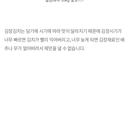
절임배추 20kg 몇포기?
김장김치는 담기에 시기에 따라 맛이 달라지기 때문에 김장시기가
너무 빠르면 김치가 빨리 익어버리고, 너무 늦게 되면 김장재료인 배
추나 무가 얼어버려서 제맛을 낼 수 없습니다.