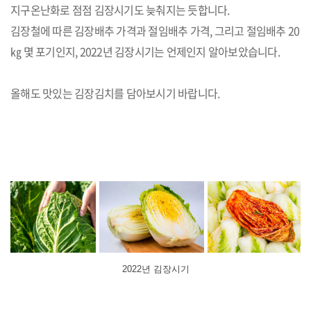
지구온난화로 점점 김장시기도 늦춰지는 듯합니다.
김장철에 따른 김장배추 가격과 절임배추 가격, 그리고 절임배추 20
㎏ 몇 포기인지, 2022년 김장시기는 언제인지 알아보았습니다.
올해도 맛있는 김장김치를 담아보시기 바랍니다.
2022년 김장시기