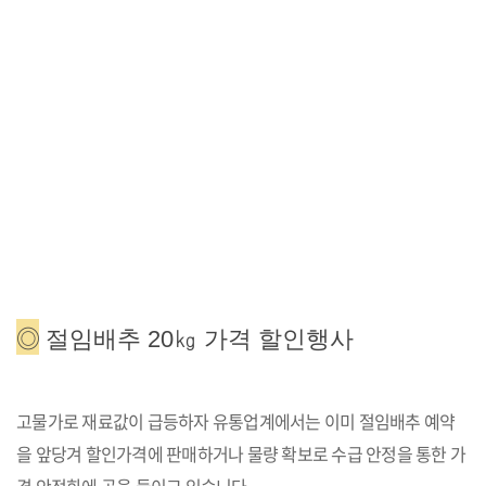
◎
절임배추 20㎏ 가격 할인행사
고물가로 재료값이 급등하자 유통업계에서는 이미 절임배추 예약
을 앞당겨 할인가격에 판매하거나 물량 확보로 수급 안정을 통한 가