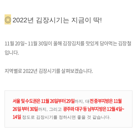
◎
2022년 김장시기는 지금이 딱!
11월 20일~ 11월 30일이 올해 김장김치를 맛있게 담아먹는 김장철
입니다.
지역별로 2022년 김장시기를 살펴보겠습니다.
서울 및 수도권은 11월 26일부터 29일
전 중부지방은 11월
까지, 대
26일 부터 30일
광주와 대구 등 남부지방은 12월 4일~
까지, 그리고
14일
정도로 김장시기를 정하시면 좋을 것 같습니다.