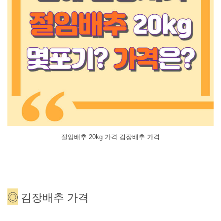
절임배추 20kg 가격 김장배추 가격
◎
김장배추 가격