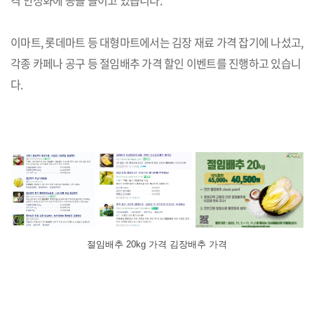
격 안정화에 공을 들이고 있습니다.
이마트, 롯데마트 등 대형마트에서는 김장 재료 가격 잡기에 나섰고,
각종 카페나 공구 등 절임배추 가격 할인 이벤트를 진행하고 있습니
다.
절임배추 20kg 가격 김장배추 가격