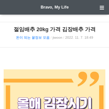
Bravo, My Life
절임배추 20kg 가격 김장배추 가격
돈이 되는 꿀정보 모음
/
jiwoon
/
2022. 11. 7. 18:49